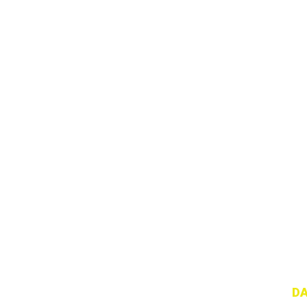
BANKŲ IR 
„BFI Cup“ – tradicinis sporto re
DA