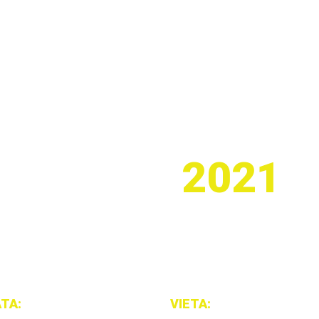
FINANSINIŲ ĮSTA
TAURĖ
2021
nginys, kuriame draugiškai varžosi Lietuvos ir kitų šalių ban
TA:
2021 m. spalio 2 ir 3 d.
VIETA:
SEB arena, Ąžuolyno